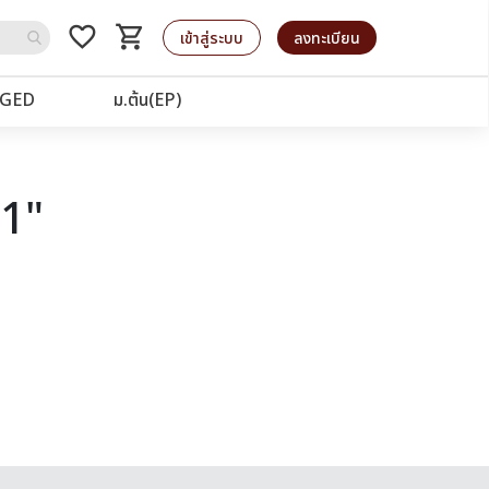
favorite_border
shopping_cart
รถเข็น
เข้าสู่ระบบ
ลงทะเบียน
GED
ม.ต้น(EP)
21"