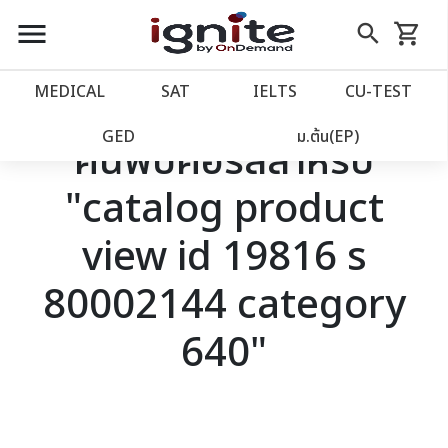
close
close
Skip
menu
search
shopping_cart
รถเข็น
to
Content
หน้าแรก
account_balance
MEDICAL
SAT
IELTS
CU‑TEST
เว็บไซต์อิกไนท์
power_settings_new
GED
ม.ต้น(EP)
ค้นพบคอร์สสำหรับ
"catalog product
โปรโมชั่น
local_offer
view id 19816 s
วางแผนการเรียน
import_contacts
80002144 category
เข้าสู่ระบบ
account_circle
640"
ลงทะเบียน
assignment