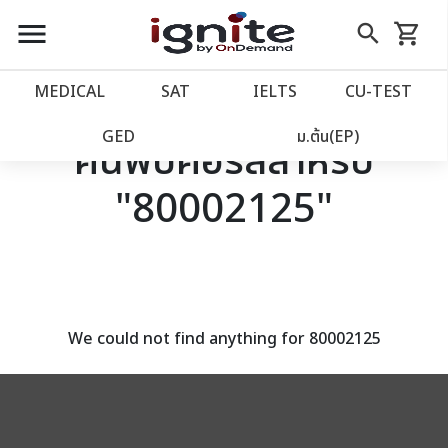
close
close
Skip
menu
search
shopping_cart
รถเข็น
to
Content
หน้าแรก
account_balance
MEDICAL
SAT
IELTS
CU‑TEST
เว็บไซต์อิกไนท์
power_settings_new
GED
ม.ต้น(EP)
ค้นพบคอร์สสำหรับ
"80002125"
โปรโมชั่น
local_offer
วางแผนการเรียน
import_contacts
เข้าสู่ระบบ
account_circle
We could not find anything for 80002125
ลงทะเบียน
assignment