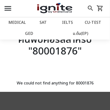
close
close
Skip
menu
search
shopping_cart
รถเข็น
to
Content
หน้าแรก
account_balance
MEDICAL
SAT
IELTS
CU‑TEST
เว็บไซต์อิกไนท์
power_settings_new
GED
ม.ต้น(EP)
ค้นพบคอร์สสำหรับ
"80001876"
โปรโมชั่น
local_offer
วางแผนการเรียน
import_contacts
เข้าสู่ระบบ
account_circle
We could not find anything for 80001876
ลงทะเบียน
assignment