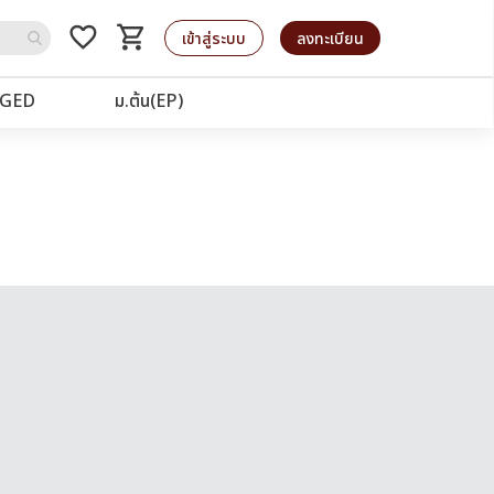
favorite_border
shopping_cart
รถเข็น
เข้าสู่ระบบ
ลงทะเบียน
GED
ม.ต้น(EP)