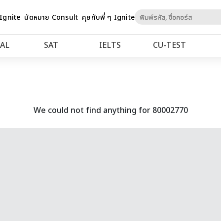
Skip
 Ignite
นัดหมาย Consult
คุยกับพี่ ๆ Ignite
to
Content
AL
SAT
IELTS
CU‑TEST
We could not find anything for 80002770