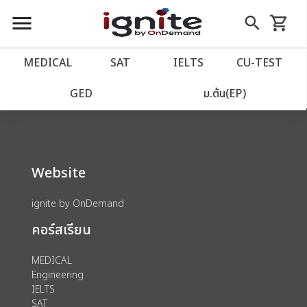
close
close
Skip
menu
search
shopping_cart
รถเข็น
to
Content
หน้าแรก
account_balance
MEDICAL
SAT
IELTS
CU‑TEST
We could not find anything for 80001863
เว็บไซต์อิกไนท์
power_settings_new
GED
ม.ต้น(EP)
โปรโมชั่น
local_offer
Website
วางแผนการเรียน
import_contacts
ignite by OnDemand
เข้าสู่ระบบ
account_circle
คอร์สเรียน
ลงทะเบียน
assignment
MEDICAL
Engineering
IELTS
SAT