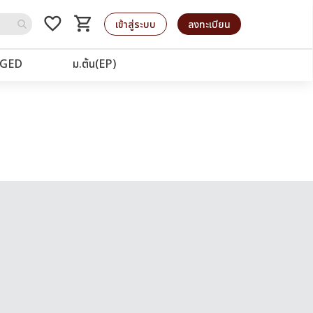
favorite_border
shopping_cart
รถเข็น
เข้าสู่ระบบ
ลงทะเบียน
GED
ม.ต้น(EP)