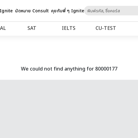
Skip
 Ignite
นัดหมาย Consult
คุยกับพี่ ๆ Ignite
to
Content
AL
SAT
IELTS
CU‑TEST
We could not find anything for 80000177