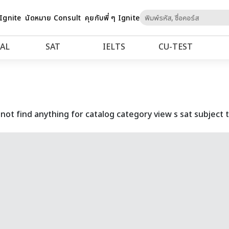
Skip
 Ignite
นัดหมาย Consult
คุยกับพี่ ๆ Ignite
to
Content
AL
SAT
IELTS
CU‑TEST
not find anything for catalog category view s sat subject t