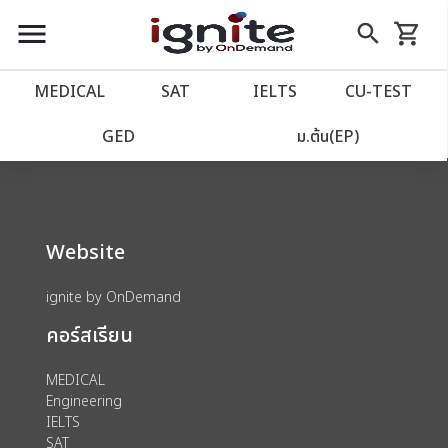
close
close
Skip
menu
search
shopping_cart
รถเข็น
to
Content
หน้าแรก
account_balance
MEDICAL
SAT
IELTS
CU‑TEST
We could not find anything for 80000875
เว็บไซต์อิกไนท์
power_settings_new
GED
ม.ต้น(EP)
โปรโมชั่น
local_offer
Website
วางแผนการเรียน
import_contacts
ignite by OnDemand
เข้าสู่ระบบ
account_circle
คอร์สเรียน
ลงทะเบียน
assignment
MEDICAL
Engineering
IELTS
SAT