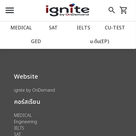
close
close
Skip
menu
search
shopping_cart
รถเข็น
to
Content
หน้าแรก
account_balance
MEDICAL
SAT
IELTS
CU‑TEST
We could not find anything for 80002021
เว็บไซต์อิกไนท์
power_settings_new
GED
ม.ต้น(EP)
โปรโมชั่น
local_offer
Website
วางแผนการเรียน
import_contacts
ignite by OnDemand
เข้าสู่ระบบ
account_circle
คอร์สเรียน
ลงทะเบียน
assignment
MEDICAL
Engineering
IELTS
SAT