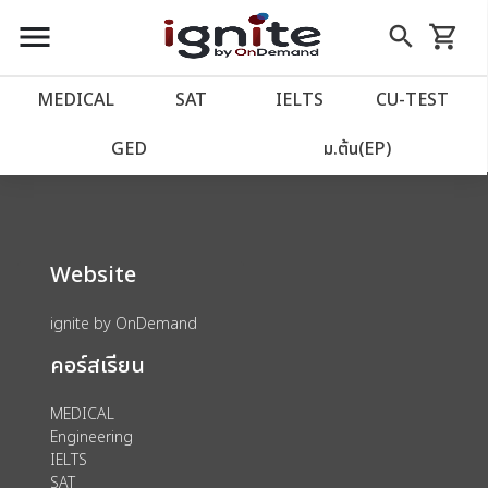
close
close
Skip
menu
search
shopping_cart
รถเข็น
to
Content
หน้าแรก
account_balance
MEDICAL
SAT
IELTS
CU‑TEST
We could not find anything for 80000179
เว็บไซต์อิกไนท์
power_settings_new
GED
ม.ต้น(EP)
โปรโมชั่น
local_offer
Website
วางแผนการเรียน
import_contacts
ignite by OnDemand
เข้าสู่ระบบ
account_circle
คอร์สเรียน
ลงทะเบียน
assignment
MEDICAL
Engineering
IELTS
SAT