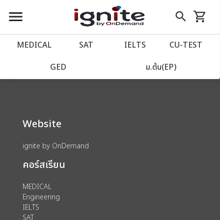
close
close
Skip
menu
search
shopping_cart
รถเข็น
to
Content
หน้าแรก
account_balance
MEDICAL
SAT
IELTS
CU‑TEST
We could not find anything for 80000179
เว็บไซต์อิกไนท์
power_settings_new
GED
ม.ต้น(EP)
โปรโมชั่น
local_offer
Website
วางแผนการเรียน
import_contacts
ignite by OnDemand
เข้าสู่ระบบ
account_circle
คอร์สเรียน
ลงทะเบียน
assignment
MEDICAL
Engineering
IELTS
SAT