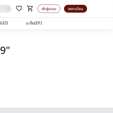
favorite_border
shopping_cart
รถเข็น
เข้าสู่ระบบ
ลงทะเบียน
GED
ม.ต้น(EP)
19"