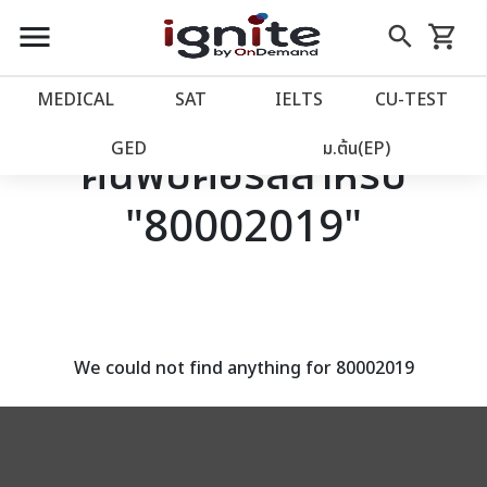
close
close
Skip
menu
search
shopping_cart
รถเข็น
to
Content
หน้าแรก
account_balance
MEDICAL
SAT
IELTS
CU‑TEST
เว็บไซต์อิกไนท์
power_settings_new
GED
ม.ต้น(EP)
ค้นพบคอร์สสำหรับ
"80002019"
โปรโมชั่น
local_offer
วางแผนการเรียน
import_contacts
เข้าสู่ระบบ
account_circle
We could not find anything for 80002019
ลงทะเบียน
assignment