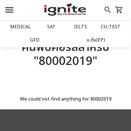
close
close
Skip
menu
search
shopping_cart
รถเข็น
to
Content
หน้าแรก
account_balance
MEDICAL
SAT
IELTS
CU‑TEST
เว็บไซต์อิกไนท์
power_settings_new
GED
ม.ต้น(EP)
ค้นพบคอร์สสำหรับ
"80002019"
โปรโมชั่น
local_offer
วางแผนการเรียน
import_contacts
เข้าสู่ระบบ
account_circle
We could not find anything for 80002019
ลงทะเบียน
assignment