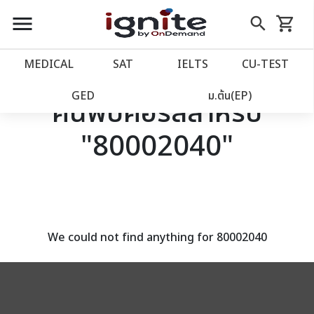
close
close
Skip
menu
search
shopping_cart
รถเข็น
to
Content
หน้าแรก
account_balance
MEDICAL
SAT
IELTS
CU‑TEST
เว็บไซต์อิกไนท์
power_settings_new
GED
ม.ต้น(EP)
ค้นพบคอร์สสำหรับ
"80002040"
โปรโมชั่น
local_offer
วางแผนการเรียน
import_contacts
เข้าสู่ระบบ
account_circle
We could not find anything for 80002040
ลงทะเบียน
assignment