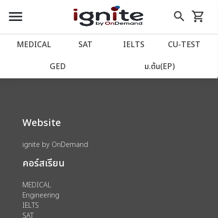
close
close
Skip
menu
search
shopping_cart
รถเข็น
to
Content
หน้าแรก
account_balance
MEDICAL
SAT
IELTS
CU‑TEST
We could not find anything for 80002040
เว็บไซต์อิกไนท์
power_settings_new
GED
ม.ต้น(EP)
โปรโมชั่น
local_offer
Website
วางแผนการเรียน
import_contacts
ignite by OnDemand
เข้าสู่ระบบ
account_circle
คอร์สเรียน
ลงทะเบียน
assignment
MEDICAL
Engineering
IELTS
SAT