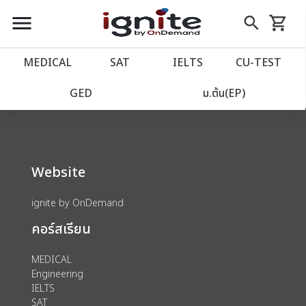
close
close
Skip
menu
search
shopping_cart
รถเข็น
to
Content
หน้าแรก
account_balance
MEDICAL
SAT
IELTS
CU‑TEST
We could not find anything for 80002040
เว็บไซต์อิกไนท์
power_settings_new
GED
ม.ต้น(EP)
โปรโมชั่น
local_offer
Website
วางแผนการเรียน
import_contacts
ignite by OnDemand
เข้าสู่ระบบ
account_circle
คอร์สเรียน
ลงทะเบียน
assignment
MEDICAL
Engineering
IELTS
SAT