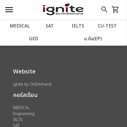
close
close
Skip
menu
search
shopping_cart
รถเข็น
to
Content
หน้าแรก
account_balance
MEDICAL
SAT
IELTS
CU‑TEST
We could not find anything for 80002125
เว็บไซต์อิกไนท์
power_settings_new
GED
ม.ต้น(EP)
โปรโมชั่น
local_offer
Website
วางแผนการเรียน
import_contacts
ignite by OnDemand
เข้าสู่ระบบ
account_circle
คอร์สเรียน
ลงทะเบียน
assignment
MEDICAL
Engineering
IELTS
SAT