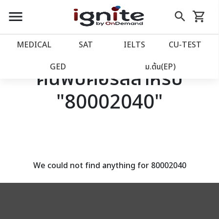
close
close
Skip
menu
search
shopping_cart
รถเข็น
to
Content
หน้าแรก
account_balance
MEDICAL
SAT
IELTS
CU‑TEST
เว็บไซต์อิกไนท์
power_settings_new
GED
ม.ต้น(EP)
ค้นพบคอร์สสำหรับ
"80002040"
โปรโมชั่น
local_offer
วางแผนการเรียน
import_contacts
เข้าสู่ระบบ
account_circle
We could not find anything for 80002040
ลงทะเบียน
assignment