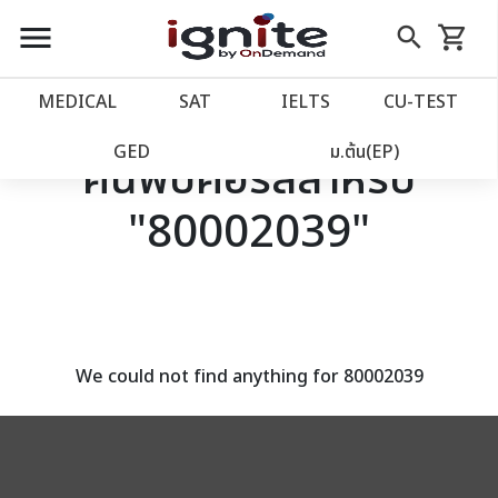
close
close
Skip
menu
search
shopping_cart
รถเข็น
to
Content
หน้าแรก
account_balance
MEDICAL
SAT
IELTS
CU‑TEST
เว็บไซต์อิกไนท์
power_settings_new
GED
ม.ต้น(EP)
ค้นพบคอร์สสำหรับ
"80002039"
โปรโมชั่น
local_offer
วางแผนการเรียน
import_contacts
เข้าสู่ระบบ
account_circle
We could not find anything for 80002039
ลงทะเบียน
assignment