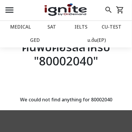
close
close
Skip
menu
search
shopping_cart
รถเข็น
to
Content
หน้าแรก
account_balance
MEDICAL
SAT
IELTS
CU‑TEST
เว็บไซต์อิกไนท์
power_settings_new
GED
ม.ต้น(EP)
ค้นพบคอร์สสำหรับ
"80002040"
โปรโมชั่น
local_offer
วางแผนการเรียน
import_contacts
เข้าสู่ระบบ
account_circle
We could not find anything for 80002040
ลงทะเบียน
assignment