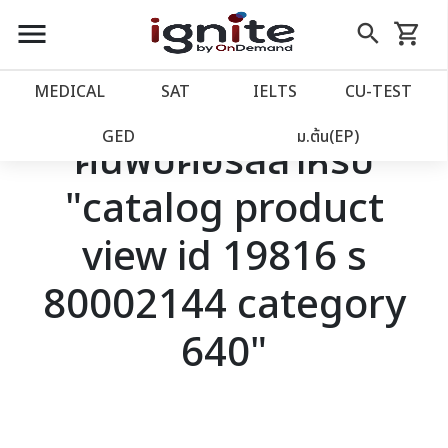
close
close
Skip
menu
search
shopping_cart
รถเข็น
to
Content
หน้าแรก
account_balance
MEDICAL
SAT
IELTS
CU‑TEST
เว็บไซต์อิกไนท์
power_settings_new
GED
ม.ต้น(EP)
ค้นพบคอร์สสำหรับ
"catalog product
โปรโมชั่น
local_offer
view id 19816 s
วางแผนการเรียน
import_contacts
80002144 category
เข้าสู่ระบบ
account_circle
640"
ลงทะเบียน
assignment