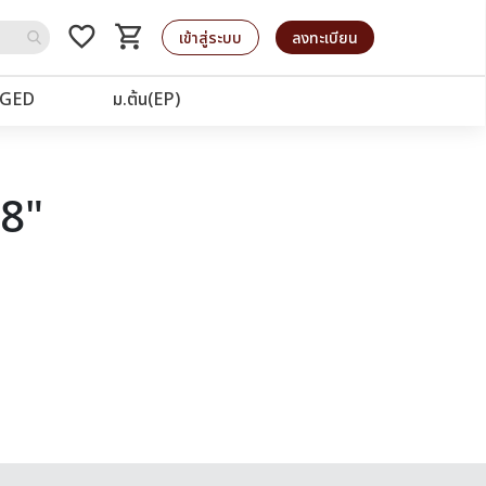
favorite_border
shopping_cart
รถเข็น
เข้าสู่ระบบ
ลงทะเบียน
GED
ม.ต้น(EP)
28"