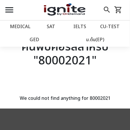
close
close
Skip
menu
search
shopping_cart
รถเข็น
to
Content
หน้าแรก
account_balance
MEDICAL
SAT
IELTS
CU‑TEST
เว็บไซต์อิกไนท์
power_settings_new
GED
ม.ต้น(EP)
ค้นพบคอร์สสำหรับ
"80002021"
โปรโมชั่น
local_offer
วางแผนการเรียน
import_contacts
เข้าสู่ระบบ
account_circle
We could not find anything for 80002021
ลงทะเบียน
assignment