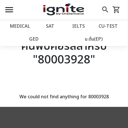
close
close
Skip
menu
search
shopping_cart
รถเข็น
to
Content
หน้าแรก
account_balance
MEDICAL
SAT
IELTS
CU‑TEST
เว็บไซต์อิกไนท์
power_settings_new
GED
ม.ต้น(EP)
ค้นพบคอร์สสำหรับ
"80003928"
โปรโมชั่น
local_offer
วางแผนการเรียน
import_contacts
เข้าสู่ระบบ
account_circle
We could not find anything for 80003928
ลงทะเบียน
assignment