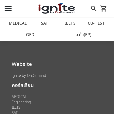
close
close
Skip
menu
search
shopping_cart
รถเข็น
to
Content
หน้าแรก
account_balance
MEDICAL
SAT
IELTS
CU‑TEST
We could not find anything for 80000725
เว็บไซต์อิกไนท์
power_settings_new
GED
ม.ต้น(EP)
โปรโมชั่น
local_offer
Website
วางแผนการเรียน
import_contacts
ignite by OnDemand
เข้าสู่ระบบ
account_circle
คอร์สเรียน
ลงทะเบียน
assignment
MEDICAL
Engineering
IELTS
SAT