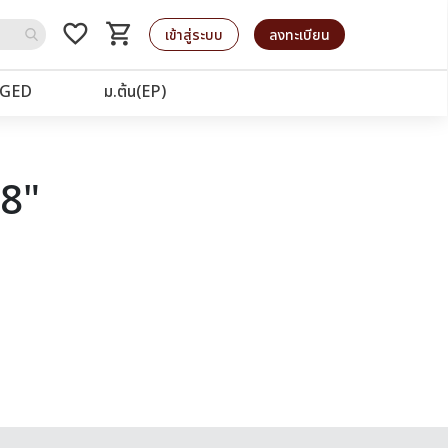
favorite_border
shopping_cart
รถเข็น
เข้าสู่ระบบ
ลงทะเบียน
GED
ม.ต้น(EP)
28"