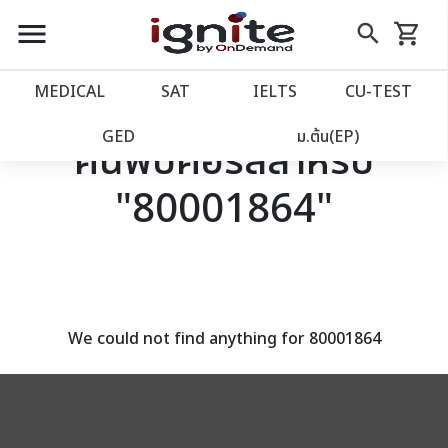
close
close
Skip
menu
search
shopping_cart
รถเข็น
to
Content
หน้าแรก
account_balance
MEDICAL
SAT
IELTS
CU‑TEST
เว็บไซต์อิกไนท์
power_settings_new
GED
ม.ต้น(EP)
ค้นพบคอร์สสำหรับ
"80001864"
โปรโมชั่น
local_offer
วางแผนการเรียน
import_contacts
เข้าสู่ระบบ
account_circle
We could not find anything for 80001864
ลงทะเบียน
assignment