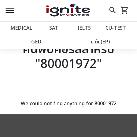
close
close
Skip
menu
search
shopping_cart
รถเข็น
to
Content
หน้าแรก
account_balance
MEDICAL
SAT
IELTS
CU‑TEST
เว็บไซต์อิกไนท์
power_settings_new
GED
ม.ต้น(EP)
ค้นพบคอร์สสำหรับ
"80001972"
โปรโมชั่น
local_offer
วางแผนการเรียน
import_contacts
เข้าสู่ระบบ
account_circle
We could not find anything for 80001972
ลงทะเบียน
assignment