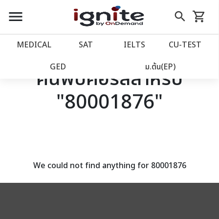
close
close
Skip
menu
search
shopping_cart
รถเข็น
to
Content
หน้าแรก
account_balance
MEDICAL
SAT
IELTS
CU‑TEST
เว็บไซต์อิกไนท์
power_settings_new
GED
ม.ต้น(EP)
ค้นพบคอร์สสำหรับ
"80001876"
โปรโมชั่น
local_offer
วางแผนการเรียน
import_contacts
เข้าสู่ระบบ
account_circle
We could not find anything for 80001876
ลงทะเบียน
assignment