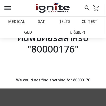
close
close
Skip
menu
search
shopping_cart
รถเข็น
to
Content
หน้าแรก
account_balance
MEDICAL
SAT
IELTS
CU‑TEST
เว็บไซต์อิกไนท์
power_settings_new
GED
ม.ต้น(EP)
ค้นพบคอร์สสำหรับ
"80000176"
โปรโมชั่น
local_offer
วางแผนการเรียน
import_contacts
เข้าสู่ระบบ
account_circle
We could not find anything for 80000176
ลงทะเบียน
assignment