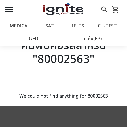
close
close
Skip
menu
search
shopping_cart
รถเข็น
to
Content
หน้าแรก
account_balance
MEDICAL
SAT
IELTS
CU‑TEST
เว็บไซต์อิกไนท์
power_settings_new
GED
ม.ต้น(EP)
ค้นพบคอร์สสำหรับ
"80002563"
โปรโมชั่น
local_offer
วางแผนการเรียน
import_contacts
เข้าสู่ระบบ
account_circle
We could not find anything for 80002563
ลงทะเบียน
assignment