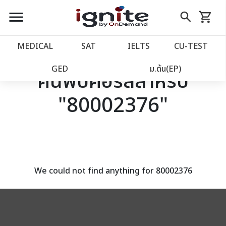
close
close
Skip
menu
search
shopping_cart
รถเข็น
to
Content
หน้าแรก
account_balance
MEDICAL
SAT
IELTS
CU‑TEST
เว็บไซต์อิกไนท์
power_settings_new
GED
ม.ต้น(EP)
ค้นพบคอร์สสำหรับ
"80002376"
โปรโมชั่น
local_offer
วางแผนการเรียน
import_contacts
เข้าสู่ระบบ
account_circle
We could not find anything for 80002376
ลงทะเบียน
assignment