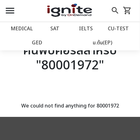
close
close
Skip
menu
search
shopping_cart
รถเข็น
to
Content
หน้าแรก
account_balance
MEDICAL
SAT
IELTS
CU‑TEST
เว็บไซต์อิกไนท์
power_settings_new
GED
ม.ต้น(EP)
ค้นพบคอร์สสำหรับ
"80001972"
โปรโมชั่น
local_offer
วางแผนการเรียน
import_contacts
เข้าสู่ระบบ
account_circle
We could not find anything for 80001972
ลงทะเบียน
assignment