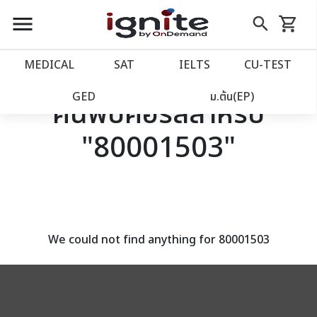
close
close
Skip
menu
search
shopping_cart
รถเข็น
to
Content
หน้าแรก
account_balance
MEDICAL
SAT
IELTS
CU‑TEST
เว็บไซต์อิกไนท์
power_settings_new
GED
ม.ต้น(EP)
ค้นพบคอร์สสำหรับ
"80001503"
โปรโมชั่น
local_offer
วางแผนการเรียน
import_contacts
เข้าสู่ระบบ
account_circle
We could not find anything for 80001503
ลงทะเบียน
assignment