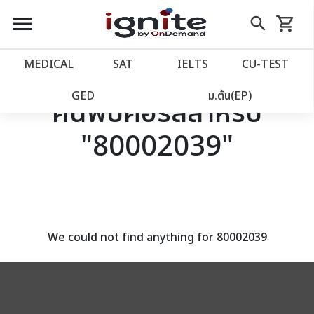
close
close
Skip
menu
search
shopping_cart
รถเข็น
to
Content
หน้าแรก
account_balance
MEDICAL
SAT
IELTS
CU‑TEST
เว็บไซต์อิกไนท์
power_settings_new
GED
ม.ต้น(EP)
ค้นพบคอร์สสำหรับ
"80002039"
โปรโมชั่น
local_offer
วางแผนการเรียน
import_contacts
เข้าสู่ระบบ
account_circle
We could not find anything for 80002039
ลงทะเบียน
assignment