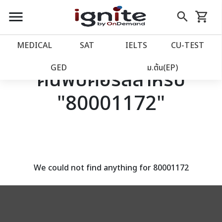
close
close
Skip
menu
search
shopping_cart
รถเข็น
to
Content
หน้าแรก
account_balance
MEDICAL
SAT
IELTS
CU‑TEST
เว็บไซต์อิกไนท์
power_settings_new
GED
ม.ต้น(EP)
ค้นพบคอร์สสำหรับ
"80001172"
โปรโมชั่น
local_offer
วางแผนการเรียน
import_contacts
เข้าสู่ระบบ
account_circle
We could not find anything for 80001172
ลงทะเบียน
assignment