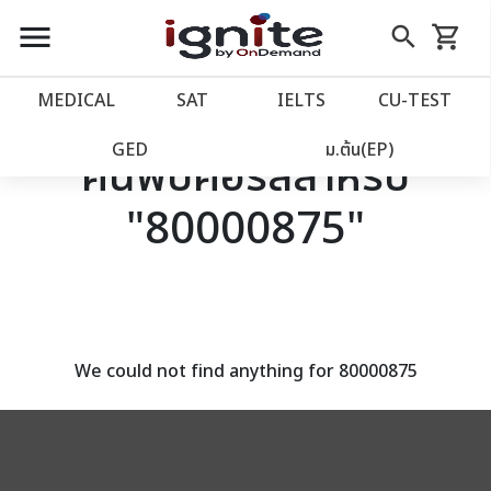
close
close
Skip
menu
search
shopping_cart
รถเข็น
to
Content
หน้าแรก
account_balance
MEDICAL
SAT
IELTS
CU‑TEST
เว็บไซต์อิกไนท์
power_settings_new
GED
ม.ต้น(EP)
ค้นพบคอร์สสำหรับ
"80000875"
โปรโมชั่น
local_offer
วางแผนการเรียน
import_contacts
เข้าสู่ระบบ
account_circle
We could not find anything for 80000875
ลงทะเบียน
assignment