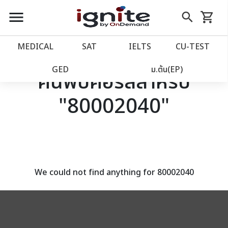
close
close
Skip
menu
search
shopping_cart
รถเข็น
to
Content
หน้าแรก
account_balance
MEDICAL
SAT
IELTS
CU‑TEST
เว็บไซต์อิกไนท์
power_settings_new
GED
ม.ต้น(EP)
ค้นพบคอร์สสำหรับ
"80002040"
โปรโมชั่น
local_offer
วางแผนการเรียน
import_contacts
เข้าสู่ระบบ
account_circle
We could not find anything for 80002040
ลงทะเบียน
assignment