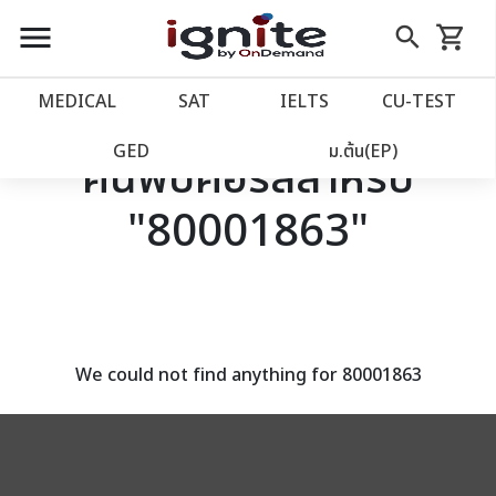
close
close
Skip
menu
search
shopping_cart
รถเข็น
to
Content
หน้าแรก
account_balance
MEDICAL
SAT
IELTS
CU‑TEST
เว็บไซต์อิกไนท์
power_settings_new
GED
ม.ต้น(EP)
ค้นพบคอร์สสำหรับ
"80001863"
โปรโมชั่น
local_offer
วางแผนการเรียน
import_contacts
เข้าสู่ระบบ
account_circle
We could not find anything for 80001863
ลงทะเบียน
assignment