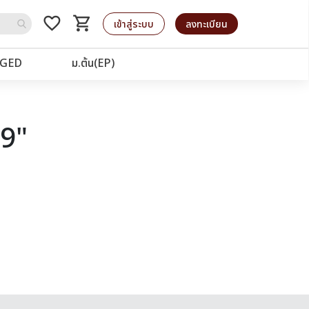
favorite_border
shopping_cart
รถเข็น
เข้าสู่ระบบ
ลงทะเบียน
GED
ม.ต้น(EP)
19"