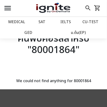
close
close
Skip
menu
search
shopping_cart
รถเข็น
to
Content
หน้าแรก
account_balance
MEDICAL
SAT
IELTS
CU‑TEST
เว็บไซต์อิกไนท์
power_settings_new
GED
ม.ต้น(EP)
ค้นพบคอร์สสำหรับ
"80001864"
โปรโมชั่น
local_offer
วางแผนการเรียน
import_contacts
เข้าสู่ระบบ
account_circle
We could not find anything for 80001864
ลงทะเบียน
assignment