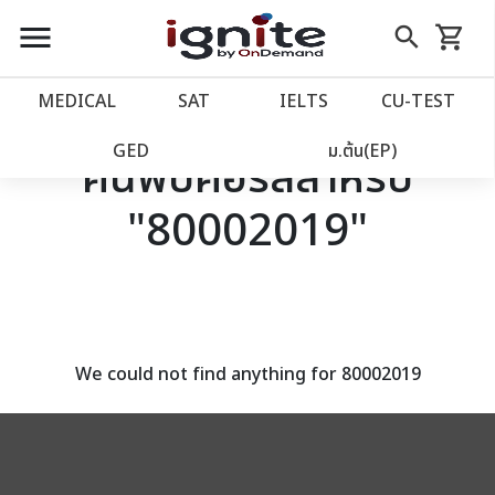
close
close
Skip
menu
search
shopping_cart
รถเข็น
to
Content
หน้าแรก
account_balance
MEDICAL
SAT
IELTS
CU‑TEST
เว็บไซต์อิกไนท์
power_settings_new
GED
ม.ต้น(EP)
ค้นพบคอร์สสำหรับ
"80002019"
โปรโมชั่น
local_offer
วางแผนการเรียน
import_contacts
เข้าสู่ระบบ
account_circle
We could not find anything for 80002019
ลงทะเบียน
assignment