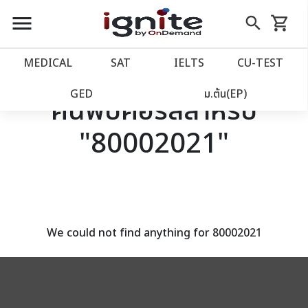
close
close
Skip
menu
search
shopping_cart
รถเข็น
to
Content
หน้าแรก
account_balance
MEDICAL
SAT
IELTS
CU‑TEST
เว็บไซต์อิกไนท์
power_settings_new
GED
ม.ต้น(EP)
ค้นพบคอร์สสำหรับ
"80002021"
โปรโมชั่น
local_offer
วางแผนการเรียน
import_contacts
เข้าสู่ระบบ
account_circle
We could not find anything for 80002021
ลงทะเบียน
assignment