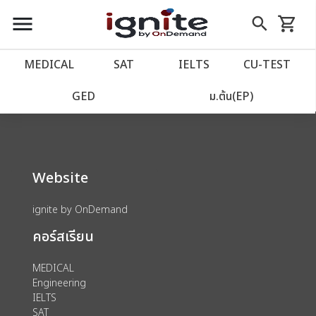
close
close
Skip
menu
search
shopping_cart
รถเข็น
to
Content
หน้าแรก
account_balance
MEDICAL
SAT
IELTS
CU‑TEST
We could not find anything for 80000177
เว็บไซต์อิกไนท์
power_settings_new
GED
ม.ต้น(EP)
โปรโมชั่น
local_offer
Website
วางแผนการเรียน
import_contacts
ignite by OnDemand
เข้าสู่ระบบ
account_circle
คอร์สเรียน
ลงทะเบียน
assignment
MEDICAL
Engineering
IELTS
SAT