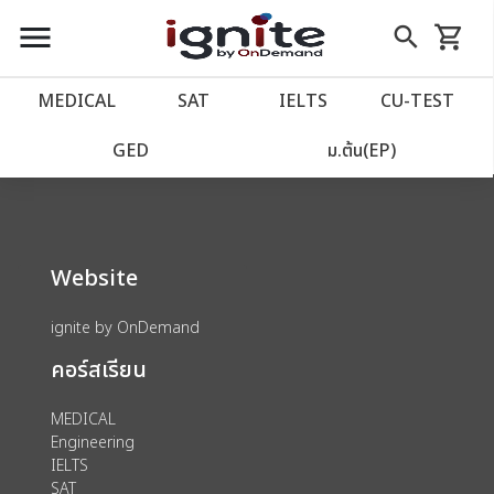
close
close
Skip
menu
search
shopping_cart
รถเข็น
to
Content
หน้าแรก
account_balance
MEDICAL
SAT
IELTS
CU‑TEST
We could not find anything for 80002040
เว็บไซต์อิกไนท์
power_settings_new
GED
ม.ต้น(EP)
โปรโมชั่น
local_offer
Website
วางแผนการเรียน
import_contacts
ignite by OnDemand
เข้าสู่ระบบ
account_circle
คอร์สเรียน
ลงทะเบียน
assignment
MEDICAL
Engineering
IELTS
SAT