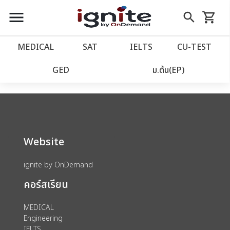
close
close
Skip
menu
search
shopping_cart
รถเข็น
to
Content
หน้าแรก
account_balance
MEDICAL
SAT
IELTS
CU‑TEST
We could not find anything for catalog
เว็บไซต์อิกไนท์
power_settings_new
GED
ม.ต้น(EP)
category view s sat subject test id 379
โปรโมชั่น
local_offer
วางแผนการเรียน
import_contacts
Website
เข้าสู่ระบบ
account_circle
ignite by OnDemand
คอร์สเรียน
ลงทะเบียน
assignment
MEDICAL
Engineering
IELTS