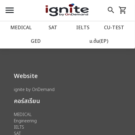
close
close
Skip
menu
search
shopping_cart
รถเข็น
to
Content
หน้าแรก
account_balance
MEDICAL
SAT
IELTS
CU‑TEST
We could not find anything for 80001863
เว็บไซต์อิกไนท์
power_settings_new
GED
ม.ต้น(EP)
โปรโมชั่น
local_offer
Website
วางแผนการเรียน
import_contacts
ignite by OnDemand
เข้าสู่ระบบ
account_circle
คอร์สเรียน
ลงทะเบียน
assignment
MEDICAL
Engineering
IELTS
SAT