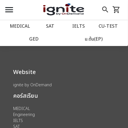
close
close
Skip
menu
search
shopping_cart
รถเข็น
to
Content
หน้าแรก
account_balance
MEDICAL
SAT
IELTS
CU‑TEST
We could not find anything for 80000177
เว็บไซต์อิกไนท์
power_settings_new
GED
ม.ต้น(EP)
โปรโมชั่น
local_offer
Website
วางแผนการเรียน
import_contacts
ignite by OnDemand
เข้าสู่ระบบ
account_circle
คอร์สเรียน
ลงทะเบียน
assignment
MEDICAL
Engineering
IELTS
SAT